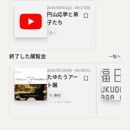
2026/08/01(土)
-
09/27(日)
円山応挙と弟
子たち
-
終了した展覧会
一覧へ
2026/05/20(水)
-
06/30(火)
たゆたうアー
ト展
染付
大胆な装飾
陶磁工芸
俯瞰的表現
白磁
儀礼性