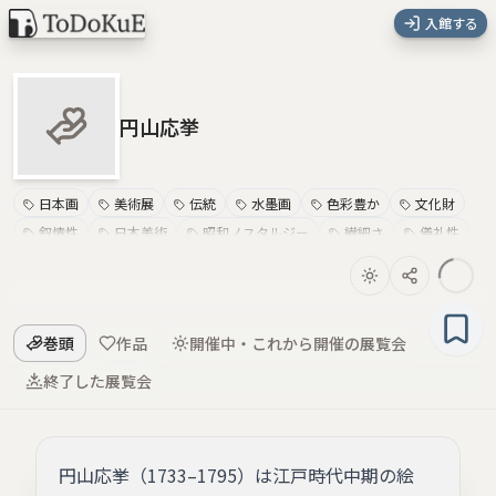
入館する
円山応挙
日本画
美術展
伝統
水墨画
色彩豊か
文化財
叙情性
日本美術
昭和ノスタルジー
繊細さ
儀礼性
-
巻頭
作品
開催中・これから開催の展覧会
終了した展覧会
円山応挙（1733–1795）は江戸時代中期の絵