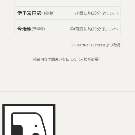
伊予富田
駅
西
に約
18分
(
予讃線
)
(約
6.2km
)
今治
駅
南西
に約
19分
(
予讃線
)
(約
6.6km
)
※ HeartRails Express より取得
掲載内容の間違いを伝える（入館が必要）