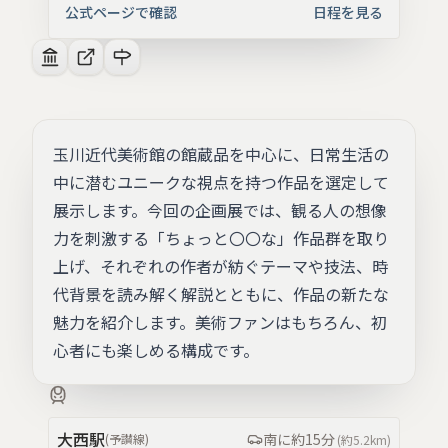
公式ページで確認
日程を見る
玉川近代美術館の館蔵品を中心に、日常生活の
中に潜むユニークな視点を持つ作品を選定して
展示します。今回の企画展では、観る人の想像
力を刺激する「ちょっと〇〇な」作品群を取り
上げ、それぞれの作者が紡ぐテーマや技法、時
代背景を読み解く解説とともに、作品の新たな
魅力を紹介します。美術ファンはもちろん、初
心者にも楽しめる構成です。
大西
駅
南
に約
15分
(
予讃線
)
(約
5.2km
)