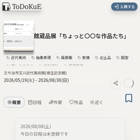
入館する
館蔵品展「ちょっと〇〇な作品たち」
近代美術
抽象表現
風景画
旅情
出土品
国宝
親しみやすさ
民俗資料
鑑賞教育
今治市玉川近代美術館(徳生記念館)
2026/05/19(火)
-
2026/08/30(日)
概要
日程
作家
作品
近く
2026/08/08(土)
今日の日程は未登録です