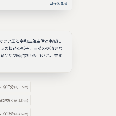
日程を見る
カウア王と宇和島藩主伊達宗城に
当時の接待の様子、日英の交流史な
所蔵品や関連資料も紹介され、来館
。
に約
17分
(約
1.2km
)
南
に約
8分
(約
2.8km
)
に約
13分
(約
4.6km
)