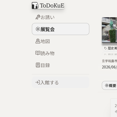
お誘い
展覧会
地図
歴史
読み物
祭礼
宇和島
目録
2026/06
入館する
概要
2