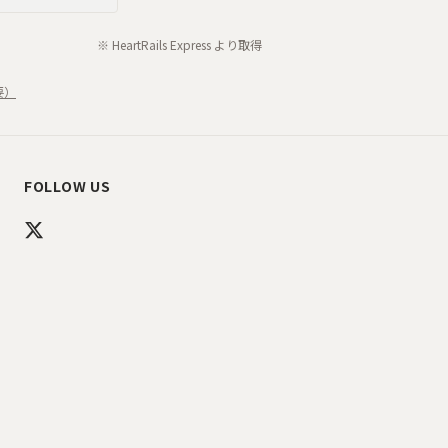
※ HeartRails Express より取得
要）
FOLLOW US