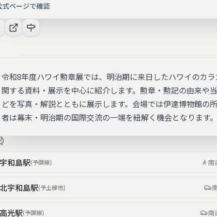
公式ページで確認
令和8年度ハワイ勲章展では、明治期に来日したハワイのカラ
関する資料・展示を中心に紹介します。勲章・勲記の由来や
どを写真・解説とともに展示します。会場では伊達博物館の
者は幕末・明治期の国際交流の一端を紐解く機会となります
宇和島
駅
南
(
予讃線
)
北宇和島
駅
(
予土線
他
)
高光
駅
南
(
予讃線
)