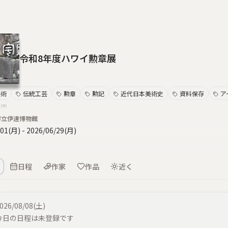
令和8年度ハワイ勲章展
美術
伝統工芸
勲章
勲記
近代日本美術史
資料保存
ア
美術
市立伊達博物館
/01(月)
-
2026/06/29(月)
日程
作家
作品
近く
026/08/08(土)
今日の日程は未登録です