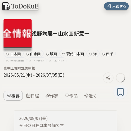
入館する
浅野均展ー山水画新意ー
日本画
山水画
版画
現代日本画
海
四季
音楽連携
公募展
小品展
中土佐町立美術館
2026/05/21(木)
-
2026/07/05(日)
概要
日程
作家
作品
近く
2026/08/07(金)
今日の日程は未登録です