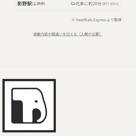
影野
駅
北東
に約
20分
(
土讃線
)
(約
7.6km
)
※ HeartRails Express より取得
掲載内容の間違いを伝える（入館が必要）