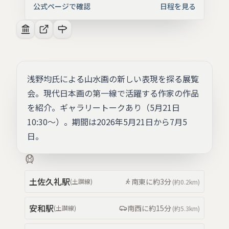
公式ページで確認
日程を見る
浅野均氏による山水画の新しい表現を探る展覧
会。現代日本画の第一線で活躍する作家の作品
を紹介。ギャラリートークあり（5月21日
10:30〜）。期間は2026年5月21日から7月5
日。
土佐久礼
駅
南東
に約
3分
(
土讃線
)
(約
0.2km
)
安和
駅
南西
に約
15分
(
土讃線
)
(約
5.3km
)