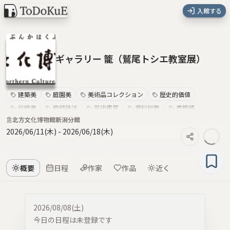
入館する
ギャラリー 籠（鷲尾トシエ教室展）
建築美
庭園美
美術品コレクション
歴史的価値
伝統美
庭師技法
芸術鑑賞
資料総数
季節感
北方文化博物館新潟分館
静寂と温もり
2026/06/11(木)
-
2026/06/18(木)
概要
日程
作家
作品
近く
2026/08/08(土)
今日の日程は未登録です