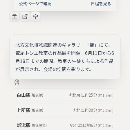
公式ページで確認
日程を見る
北方文化博物館関連のギャラリー「籠」にて、
鷲尾トシエ教室の作品展を開催。6月11日から6
月18日までの期間、教室の生徒たちによる作品
が展示され、会場の空間を彩ります。
白山
駅
北東
に約
25分
(
越後線
)
(約
1.7km
)
上所
駅
北
に約
30分
(
越後線
)
(約
2.0km
)
新潟
駅
北西
に約
6分
(
越後線
他
)
(約
2.2km
)