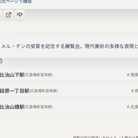
公式ページで確認
メル・チンの受賞を記念する展覧会。現代美術の多様な表現
比治山下
駅
南
(
広島電鉄皆実線
)
段原一丁目
駅
(
広島電鉄皆実線
)
比治山橋
駅
北
(
広島電鉄皆実線
)
掲載内容の間違いを伝える（入館が必