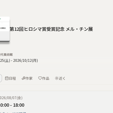
第12回ヒロシマ賞受賞記念 メル・チン展
現代美術館
/25(土)
-
2026/10/12(月)
日程
作家
作品
近く
026/08/07(金)
0:00
-
18:00