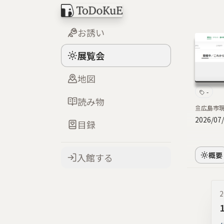
お誘い
展覧会
地図
-
読み物
広島市
2026/07
目録
概要
入館する
2
1