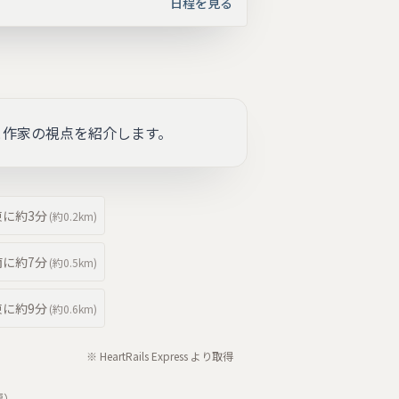
日程を見る
と作家の視点を紹介します。
東
に約
3分
(約
0.2km
)
南
に約
7分
(約
0.5km
)
東
に約
9分
(約
0.6km
)
※ HeartRails Express より取得
要）