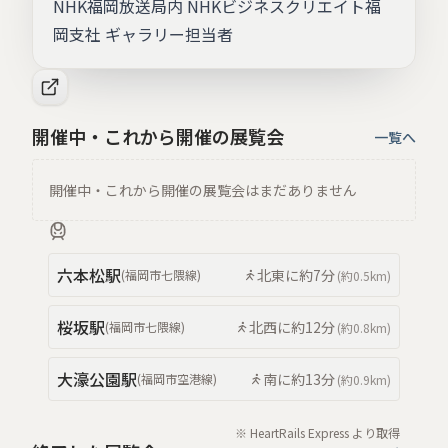
NHK福岡放送局内 NHKビジネスクリエイト福
岡支社 ギャラリー担当者
開催中・これから開催の展覧会
一覧へ
開催中・これから開催の展覧会はまだありません
六本松
駅
北東
に約
7分
(
福岡市七隈線
)
(約
0.5km
)
桜坂
駅
北西
に約
12分
(
福岡市七隈線
)
(約
0.8km
)
大濠公園
駅
南
に約
13分
(
福岡市空港線
)
(約
0.9km
)
※ HeartRails Express より取得