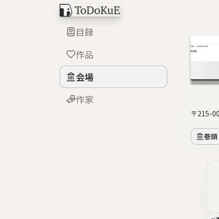
目録
作品
会場
作家
〒215-
巻頭