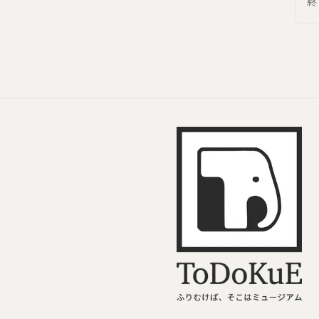
終
ToDoKuE ホームへ