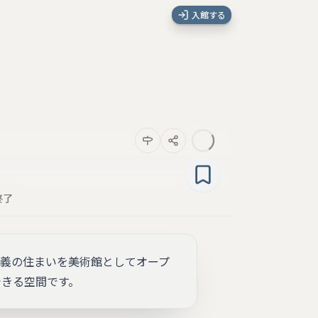
入館する
終了
正義の住まいを美術館としてオープ
できる空間です。