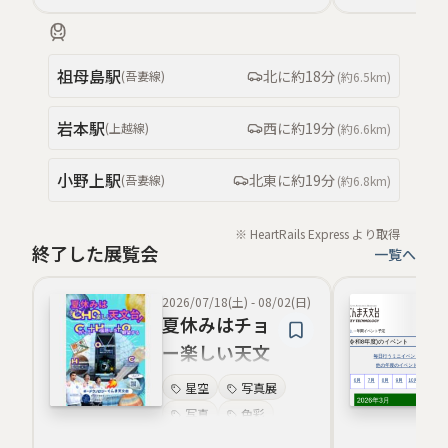
写真映像
天体観測
体験イベント
祖母島
駅
北
に約
18分
(
吾妻線
)
(約
6.5km
)
ワークショップ
宇宙理解
岩本
駅
西
に約
19分
(
上越線
)
(約
6.6km
)
小野上
駅
北東
に約
19分
(
吾妻線
)
(約
6.8km
)
※ HeartRails Express より取得
終了した展覧会
一覧へ
2026/07/18(土)
-
08/02(日)
夏休みはチョ
ー楽しい天文
台
星空
写真展
写真
色彩
ギャラリー