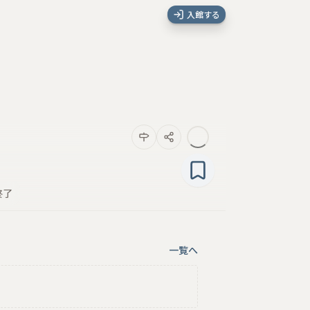
入館する
終了
一覧へ