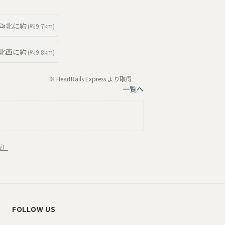
北
に約
(約
9.7km
)
北西
に約
(約
9.8km
)
※ HeartRails Express より取得
一覧へ
要）
FOLLOW US