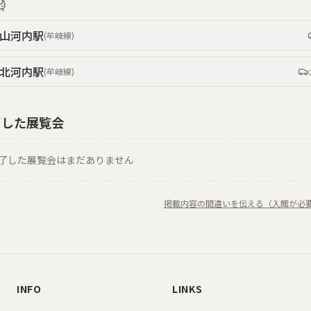
山河内
駅
(
牟岐線
)
北河内
駅
(
牟岐線
)
了した展覧会
了した展覧会はまだありません
掲載内容の間違いを伝える（入館が必
INFO
LINKS