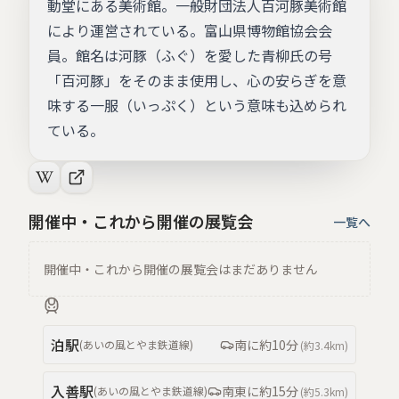
動堂にある美術館。一般財団法人百河豚美術館
により運営されている。富山県博物館協会会
員。館名は河豚（ふぐ）を愛した青柳氏の号
「百河豚」をそのまま使用し、心の安らぎを意
味する一服（いっぷく）という意味も込められ
ている。
開催中・これから開催の展覧会
一覧へ
開催中・これから開催の展覧会はまだありません
泊
駅
南
に約
10分
(
あいの風とやま鉄道線
)
(約
3.4km
)
入善
駅
南東
に約
15分
(
あいの風とやま鉄道線
)
(約
5.3km
)