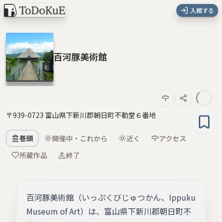
入館する
百河豚美術館
〒939-0723 富山県下新川郡朝日町不動堂６番地
巻頭
開催中・これから
近く
アクセス
所蔵作品
終了
百河豚美術館（いっぷくびじゅつかん、Ippuku
Museum of Art）は、富山県下新川郡朝日町不