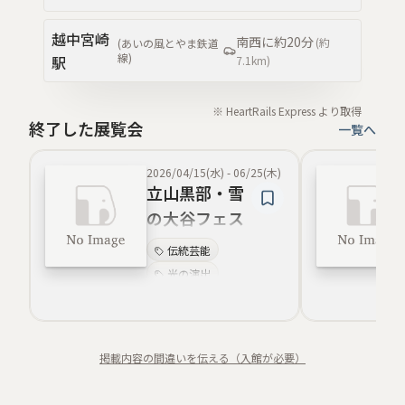
越中宮崎
南西
に約
20分
(約
(
あいの風とやま鉄道
線
)
駅
7.1km
)
※ HeartRails Express より取得
終了した展覧会
一覧へ
2026/04/15(水)
-
06/25(木)
立山黒部・雪
の大谷フェス
ティバル
伝統芸能
光の演出
夜景イルミネーショ
ン
音楽花火
春景色
掲載内容の間違いを伝える（入館が必要）
グルメ体験
花畑
風物詩