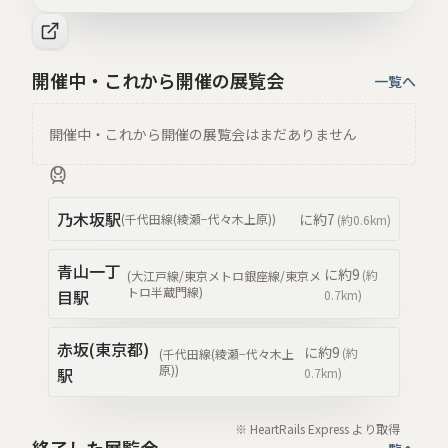
開催中・これから開催の展覧会
一覧へ
開催中・これから開催の展覧会はまだありません
乃木坂
駅
に約
7
(
千代田線(綾瀬−代々木上原)
)
(約
0.6km
)
青山一丁
に約
9
(約
(
大江戸線/東京メトロ銀座線/東京メ
トロ半蔵門線
)
目
駅
0.7km
)
赤坂(東京都)
に約
9
(約
(
千代田線(綾瀬−代々木上
原)
)
駅
0.7km
)
※ HeartRails Express より取得