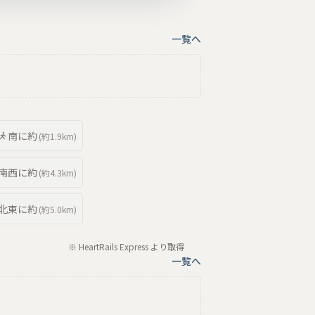
一覧へ
南
に約
(約
1.9km
)
南西
に約
(約
4.3km
)
北東
に約
(約
5.0km
)
※ HeartRails Express より取得
一覧へ