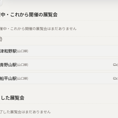
催中・これから開催の展覧会
催中・これから開催の展覧会はまだありません
津和野
駅
(
山口線
)
青野山
駅
(
山口線
)
船平山
駅
(
山口線
)
了した展覧会
了した展覧会はまだありません