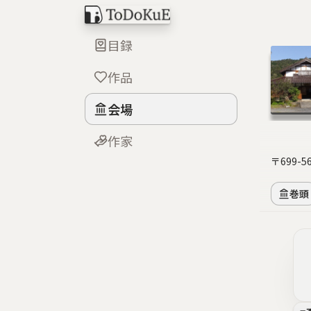
目録
作品
会場
作家
〒699-
巻頭