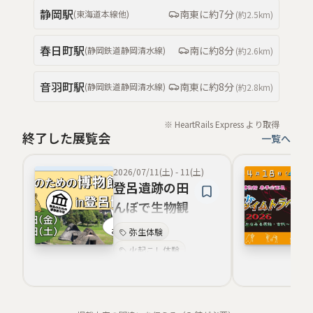
屋内体験
静岡
駅
南東
に約
7分
(
東海道本線
他
)
(約
2.5km
)
野外体験
赤米づくり体験
春日町
駅
南
に約
8分
(
静岡鉄道静岡清水線
)
(約
2.6km
)
音羽町
駅
南東
に約
8分
(
静岡鉄道静岡清水線
)
(約
2.8km
)
※ HeartRails Express より取得
終了した展覧会
一覧へ
2026/07/11(土)
-
11(土)
登呂遺跡の田
んぼで生物観
察
弥生体験
火起こし体験
野外体験
赤米づくり体験
屋内体験