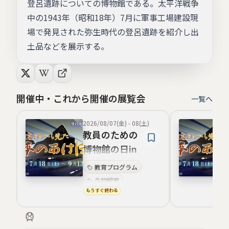
登呂遺跡についての博物館である。太平洋戦争
中の1943年（昭和18年）7月に軍事工場建設現
場で発見された弥生時代の登呂遺跡を紹介し出
土品などを展示する。
開催中・これから開催の展覧会
一覧へ
2026/08/07(金)
-
08(土)
教員のための
博物館の日in
登呂博物館
教育プログラム
生物観察
もうすぐ終わる
田んぼ体験
弥生文化
土器炊飯体験