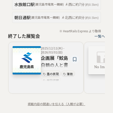
水族館口
駅
西
に約
7分
(
鹿児島市電第一期線
)
(約
0.5km
)
朝日通
駅
北西
に約
8分
(
鹿児島市電第一期線
)
(約
0.5km
)
※ HeartRails Express より取得
終了した展覧会
一覧へ
2025/12/11(木)
-
2026/03/01(日)
企画展「鮫島
白鶴の人と書
と」
墨の表現
筆致
保存収蔵
学芸解説
人物表現
伝統美
書道
掲載内容の間違いを伝える（入館が必要）
照明演出