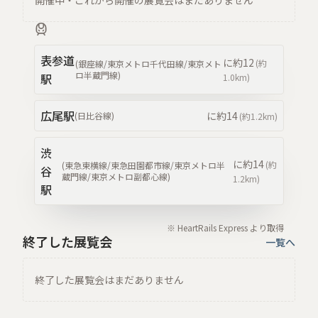
開催中・これから開催の展覧会はまだありません
表参道
に約
12
(約
(
銀座線/東京メトロ千代田線/東京メト
ロ半蔵門線
)
駅
1.0km
)
広尾
駅
に約
14
(
日比谷線
)
(約
1.2km
)
渋
に約
14
(約
(
東急東横線/東急田園都市線/東京メトロ半
谷
蔵門線/東京メトロ副都心線
)
1.2km
)
駅
※ HeartRails Express より取得
終了した展覧会
一覧へ
終了した展覧会はまだありません