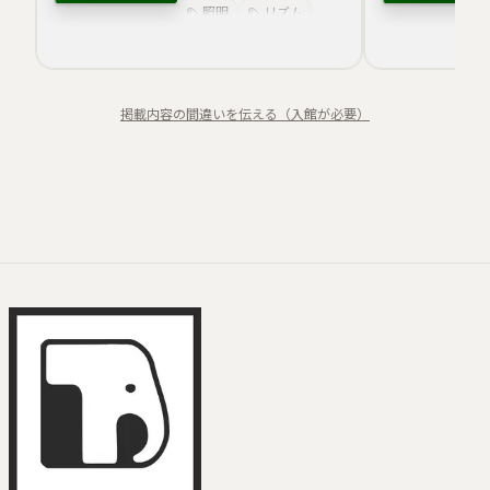
照明
リズム
均衡
質感
色彩
空間感
抽象
掲載内容の間違いを伝える（入館が必要）