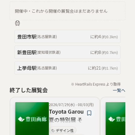
開催中・これから開催の展覧会はまだありません
豊田市
駅
に約
4
(
名古屋鉄道
)
(約
0.3km
)
新豊田
駅
に約
8
(
愛知環状鉄道
)
(約
0.7km
)
上挙母
駅
に約
21
(
名古屋鉄道
)
(約
1.7km
)
※ HeartRails Express より取得
終了した展覧会
一覧へ
2026/07/29(水)
-
08/03(月)
Toyota Garou
夏の特別展 そ
の3
デザイン性