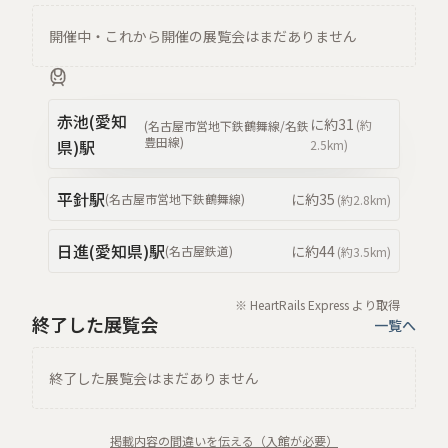
開催中・これから開催の展覧会はまだありません
赤池(愛知
に約
31
(約
(
名古屋市営地下鉄鶴舞線/名鉄
豊田線
)
県)
駅
2.5km
)
平針
駅
に約
35
(
名古屋市営地下鉄鶴舞線
)
(約
2.8km
)
日進(愛知県)
駅
に約
44
(
名古屋鉄道
)
(約
3.5km
)
※ HeartRails Express より取得
終了した展覧会
一覧へ
終了した展覧会はまだありません
掲載内容の間違いを伝える（入館が必要）