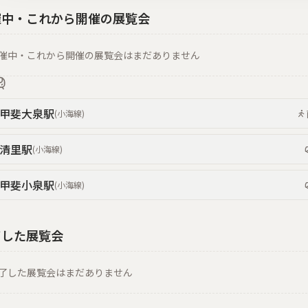
催中・これから開催の展覧会
催中・これから開催の展覧会はまだありません
甲斐大泉
駅
(
小海線
)
清里
駅
(
小海線
)
甲斐小泉
駅
(
小海線
)
了した展覧会
了した展覧会はまだありません