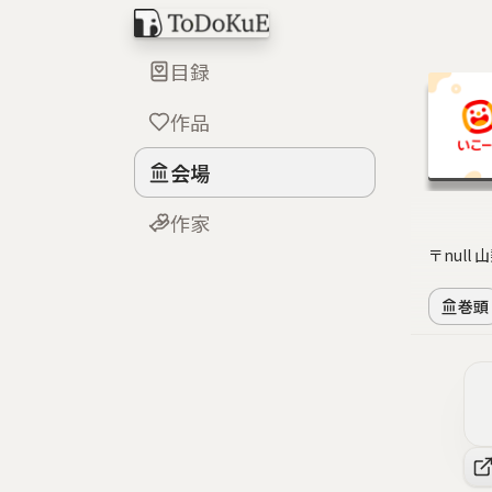
目録
作品
会場
作家
〒null
巻頭