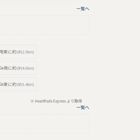
一覧へ
南東
に約
(約
2.0km
)
南
に約
(約
4.6km
)
東
に約
(約
5.4km
)
※ HeartRails Express より取得
一覧へ