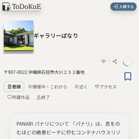
入館する
ギャラリーぱなり
〒907-0022 沖縄県石垣市大川２３２番地
巻頭
開催中・これから
近く
アクセス
所蔵作品
終了
PANARI パナリについて 「パナリ」は、息をの
むほどの絶景ビーチに佇むコンテナハウスリゾ