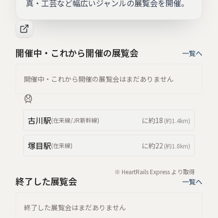
真・工芸など幅広いジャンルの展覧会を開催。
開催中・これから開催の展覧会
一覧へ
開催中・これから開催の展覧会はまだありません
古川
駅
に約
18
(
在来線/JR新幹線
)
(約
1.4km
)
塚目
駅
に約
22
(
在来線
)
(約
1.8km
)
※ HeartRails Express より取得
終了した展覧会
一覧へ
終了した展覧会はまだありません