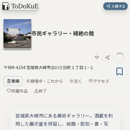
入館する
市民ギャラリー・緒絶の館
〒989-6154 宮城県大崎市古川三日町１丁目１−１
巻頭
開催中・これから
近く
アクセス
所蔵作品
終了
宮城県大崎市にある美術ギャラリー。酒蔵を利
用した展示室を併設し、絵画・彫刻・書・写