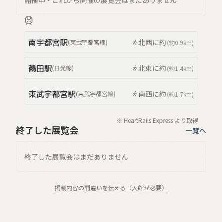
開催中・これから開催の展覧会はまだありません
南宇都宮
駅
北西
に約
(
東武宇都宮線
)
(約
0.9km
)
鶴田
駅
北東
に約
(
日光線
)
(約
1.4km
)
東武宇都宮
駅
南西
に約
(
東武宇都宮線
)
(約
1.7km
)
※ HeartRails Express より取得
終了した展覧会
一覧へ
終了した展覧会はまだありません
掲載内容の間違いを伝える（入館が必要）