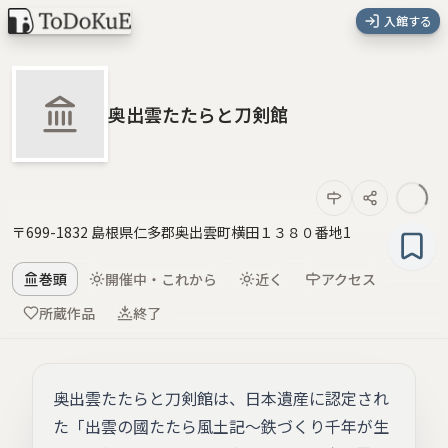
入館する
奥出雲たたらと刀剣館
〒699-1832 島根県仁多郡奥出雲町横田１３８０番地1
巻頭
開催中・これから
近く
アクセス
所蔵作品
終了
奥出雲たたらと刀剣館は、日本遺産に認定され
た「出雲の國たたら風土記～鉄づくり千年が生