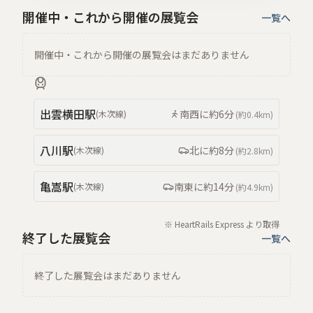
開催中・これから開催の展覧会
一覧へ
開催中・これから開催の展覧会はまだありません
出雲横田
駅
南西
に約
6分
(
木次線
)
(約
0.4km
)
八川
駅
北
に約
8分
(
木次線
)
(約
2.8km
)
亀嵩
駅
南東
に約
14分
(
木次線
)
(約
4.9km
)
※ HeartRails Express より取得
終了した展覧会
一覧へ
終了した展覧会はまだありません