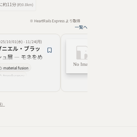
に約
11分
(約
0.8km
)
※ HeartRails Express より取得
一覧へ
025/10/01(水)
-
11/24(月)
2025/07/04(金)
-
11/
ダニエル・ブラッ
企画展「その
シュ展 ― モネをめ
き、どうする
ぐる金工芸
–防災のこれか
material fusion
問い
災害
見渡す–」
translucency
プロダクト
sculptural forms
研究
interdisciplinary
データビジュアラ
collaboration
ョン
craftsmanship
準備
備え
要）
minimalism
pleating
textile