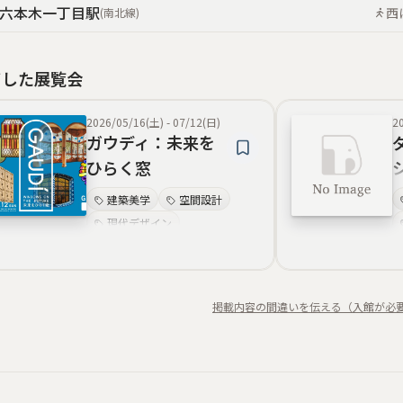
六本木一丁目
駅
西
(
南北線
)
了した展覧会
2026/05/16(土)
-
07/12(日)
2
ガウディ：未来を
ひらく窓
建築美学
空間設計
現代デザイン
色彩の重層
生活デザイン
デザイン思想
視覚体験
掲載内容の間違いを伝える（入館が必