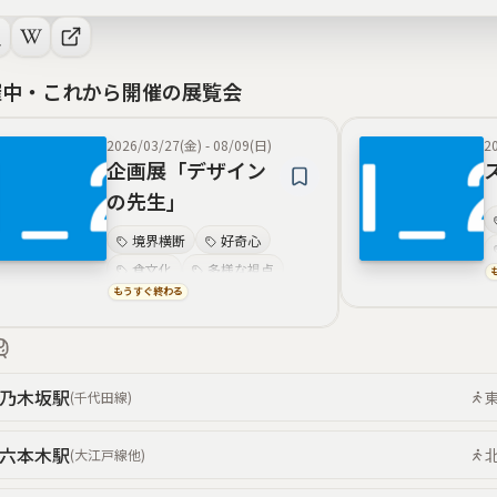
催中・これから開催の展覧会
2026/03/27(金)
-
08/09(日)
2
企画展「デザイン
の先生」
境界横断
好奇心
食文化
多様な視点
もうすぐ終わる
デザイン教育
探究心
ミニマルな豊かさ
社会批評
乃木坂
駅
(
千代田線
)
六本木
駅
(
大江戸線
他
)