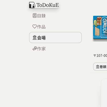
目録
作品
会場
作家
〒107
巻頭