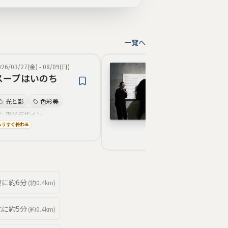
一覧へ
026/03/27(金)
-
08/09(日)
2026/07/04(土)
-
09/
スープはいのち
ルーシー・リ
— 東西をつな
光と影
色彩美
美のうつわ
ツアー体験
現代デザイン
空間デザイン
もうすぐ終わる
コラボレーション
現代デザイン
インタビュー映像
美術史的関連
材料感
デザイン思想
プロダクトデザイン
色彩表現
対
デザイン思想
東
に約
6分
(約
0.4km
)
北
に約
5分
(約
0.4km
)