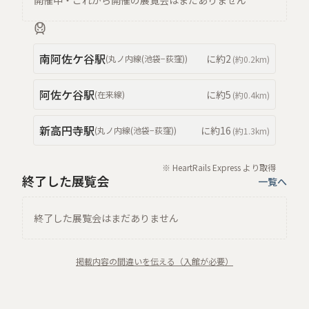
開催中・これから開催の展覧会はまだありません
南阿佐ケ谷
駅
に約
2
(
丸ノ内線(池袋−荻窪)
)
(約
0.2km
)
阿佐ケ谷
駅
に約
5
(
在来線
)
(約
0.4km
)
新高円寺
駅
に約
16
(
丸ノ内線(池袋−荻窪)
)
(約
1.3km
)
※ HeartRails Express より取得
終了した展覧会
一覧へ
終了した展覧会はまだありません
掲載内容の間違いを伝える（入館が必要）