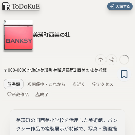
入館する
美瑛町西美の杜
〒000-0000 北海道美瑛町字瑠辺蘂第2 西美の杜美術館
巻頭
開催中・これから
近く
アクセス
所蔵作品
終了
美瑛町の旧西美小学校を活用した美術館。バン
クシー作品の複製展示が特徴で、写真・動画撮