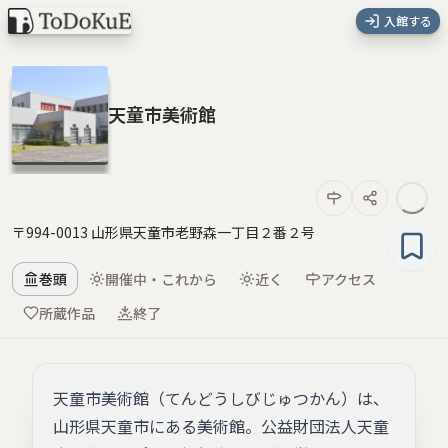
入館する
天童市美術館
〒994-0013 山形県天童市老野森一丁目２番２号
巻頭
開催中・これから
近く
アクセス
所蔵作品
終了
天童市美術館（てんどうしびじゅつかん）は、
山形県天童市にある美術館。公益財団法人天童