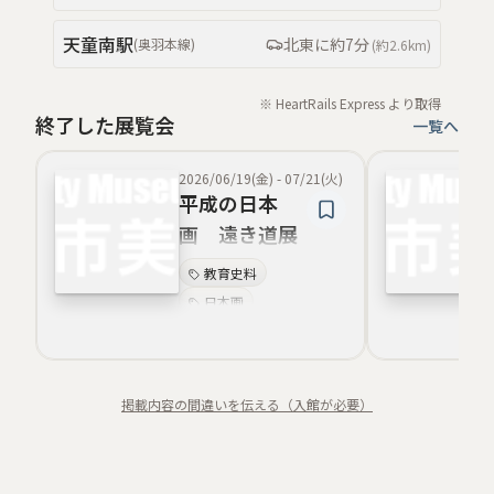
天童南
駅
北東
に約
7分
(
奥羽本線
)
(約
2.6km
)
※ HeartRails Express より取得
終了した展覧会
一覧へ
2026/06/19(金)
-
07/21(火)
平成の日本
画 遠き道展
ふたたび
教育史料
日本画
水中写真
近代美術
市民参加
掲載内容の間違いを伝える（入館が必要）
体験型
子ども向け
新収蔵品紹介