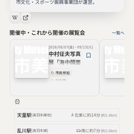
市文化・スポーツ振興事業団が運営。
開催中・これから開催の展覧会
一覧へ
2026/08/07(金)
-
09/15(火)
中村征夫写真
展「海中顔面
大博覧会」
市民参加
日本画
児童向け
近代絵画
学生作品
写真
海中モチーフ
天童
駅
北東
に約
14分
(
奥羽本線
他
)
(約
1.0km
)
回顧記録性
乱川
駅
南
に約
7分
(
奥羽本線
)
(約
2.6km
)