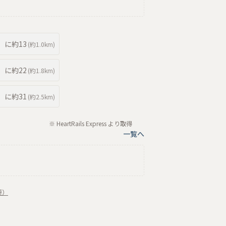
に約
13
(約
1.0km
)
に約
22
(約
1.8km
)
に約
31
(約
2.5km
)
※ HeartRails Express より取得
一覧へ
要）