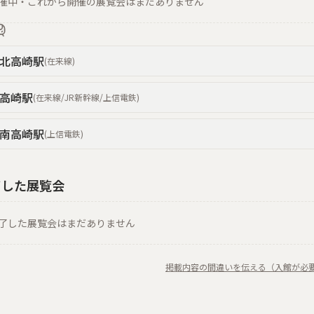
催中・これから開催の展覧会はまだありません
北高崎
駅
(
在来線
)
高崎
駅
(
在来線/JR新幹線/上信電鉄
)
南高崎
駅
(
上信電鉄
)
了した展覧会
了した展覧会はまだありません
掲載内容の間違いを伝える（入館が必