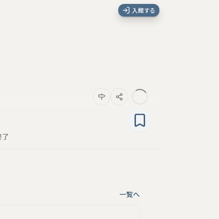
入館する
終了
一覧へ