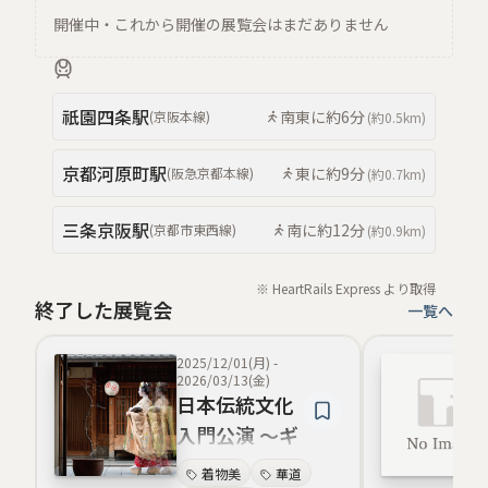
開催中・これから開催の展覧会はまだありません
祇園四条
駅
南東
に約
6分
(
京阪本線
)
(約
0.5km
)
京都河原町
駅
東
に約
9分
(
阪急京都本線
)
(約
0.7km
)
三条京阪
駅
南
に約
12分
(
京都市東西線
)
(約
0.9km
)
※ HeartRails Express より取得
終了した展覧会
一覧へ
2025/12/01(月)
-
2026/03/13(金)
日本伝統文化
入門公演 ～ギ
オンコーナー
着物美
華道