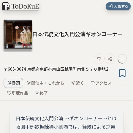
入館する
日本伝統文化入門公演ギオンコーナー
〒605-0074 京都府京都市東山区祇園町南側５７０番地2
巻頭
開催中・これから
近く
アクセス
所蔵作品
終了
日本伝統文化入門公演 ～ギオンコーナー～とは
祇園甲部歌舞練場小劇場では、舞妓による京舞