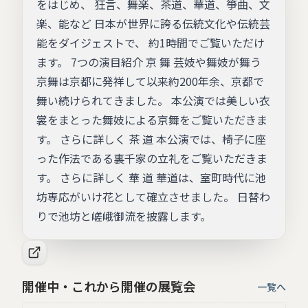
をはじめ、 狂言、舞楽、茶道、華道、箏曲、文
楽、能など 日本が世界に誇る伝統文化や伝統芸
能をダイジェストで、 約1時間でご覧いただけ
ます。 7つの演目紹介 京 舞 芸妓や舞妓が舞う
京舞は京都に発祥して以来約200年余、京都で
舞い続けられてきました。 本公演では美しい衣
裳をまとった舞妓による京舞をご覧いただきま
す。 さらに詳しく 茶 道 本公演では、椅子に座
った作法である裏千家の立礼をご覧いただきま
す。 さらに詳しく 華 道 華道は、室町時代に池
坊専応がいけ花として確立させました。 日替わ
りで池坊と嵯峨御流を披露します。
開催中・これから開催の展覧会
一覧へ