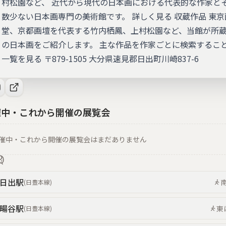
村松園など、 近代から現代の日本画における代表的な作家と
数少ない日本画専門の美術館です。 詳しく見る 収蔵作品 東
堂、京都画壇を代表する竹内栖鳳、上村松園など、当館が所
の日本画をご紹介します。 主な作品を作家ごとに検索するこ
一覧を見る 〒879-1505 大分県速見郡日出町川崎837-6
催中・これから開催の展覧会
催中・これから開催の展覧会はまだありません
日出
駅
(
日豊本線
)
暘谷
駅
東
(
日豊本線
)