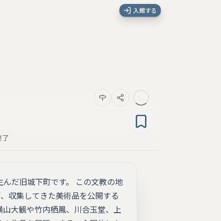
入館する
終了
生んだ旧城下町です。 この文教の地
ぎ、収集してきた美術品を公開する
 横山大観や竹内栖鳳、川合玉堂、上