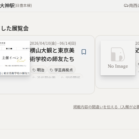
大神
駅
南西
(
日豊本線
)
了した展覧会
2026/04/10(金)
-
06/14(日)
2
横山大観と東京美
術学校の師友たち
明治
学芸員視点
近代歴史画
学校関係
展示解説
師友
新収蔵品
院展
掲載内容の間違いを伝える（入館が必