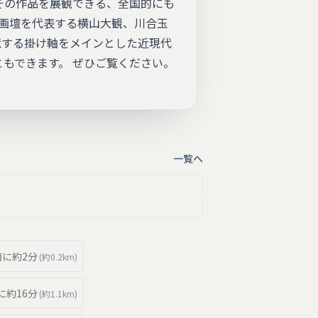
その作品を展観できる、全国的にも
京画壇を代表する横山大観、川合玉
蔵する掛け軸をメインとした近現代
ともできます。 ぜひご覧ください。
一覧へ
南
に約
2分
(約
0.2km
)
に約
16分
(約
1.1km
)