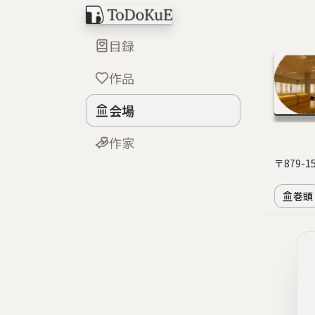
目録
作品
会場
作家
〒879-
巻頭