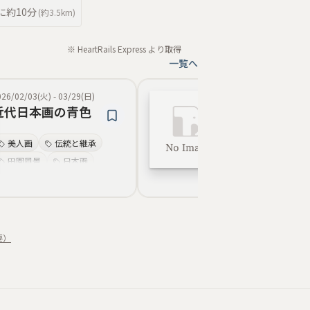
に約
10分
(約
3.5km
)
※ HeartRails Express より取得
一覧へ
026/02/03(火)
-
03/29(日)
2025/11/26(水)
-
202
近代日本画の青色
四季の風物詩
美人画
伝統と継承
錦秋の色彩
田園風景
日本画
日本画
情趣
金箔の輝き
青の表現
写実的表現
涼感
下絵と素描
夜の情景
雪
要）