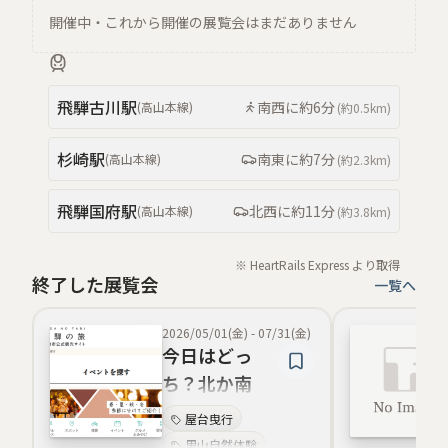
開催中・これから開催の展覧会はまだありません
飛騨古川
駅
南西
に約
6分
(
高山本線
)
(約
0.5km
)
杉崎
駅
南東
に約
7分
(
高山本線
)
(約
2.3km
)
飛騨国府
駅
北西
に約
11分
(
高山本線
)
(約
3.8km
)
※ HeartRails Express より取得
終了した展覧会
一覧へ
2026/05/01(金)
-
07/31(金)
今日はどっ
ち？北か南
か？
屋台曳行
里山自然体験