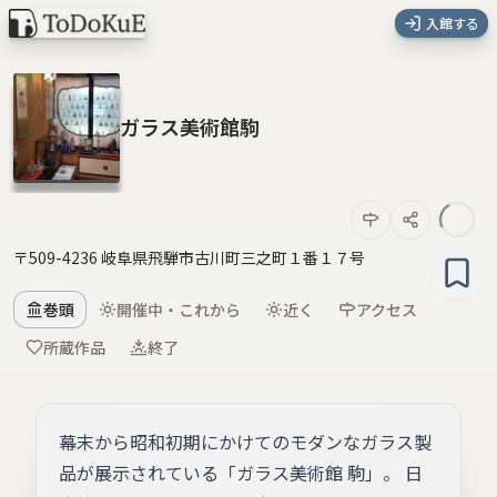
入館する
ガラス美術館駒
〒509-4236 岐阜県飛騨市古川町三之町１番１７号
巻頭
開催中・これから
近く
アクセス
所蔵作品
終了
幕末から昭和初期にかけてのモダンなガラス製
品が展示されている「ガラス美術館 駒」。 日