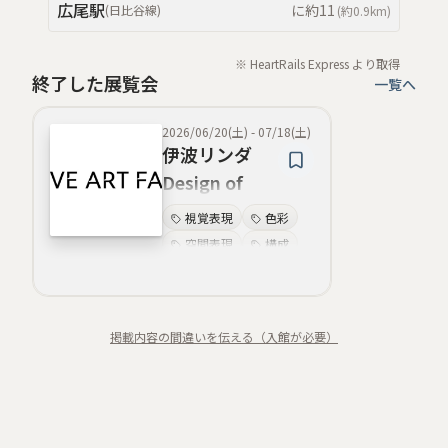
広尾
駅
に約
11
(
日比谷線
)
(約
0.9km
)
※ HeartRails Express より取得
終了した展覧会
一覧へ
2026/06/20(土)
-
07/18(土)
伊波リンダ
Design of
Okinawa
視覚表現
色彩
空間表現
構成
写真
デザイン
インスタレーション
現代美術
掲載内容の間違いを伝える（入館が必要）