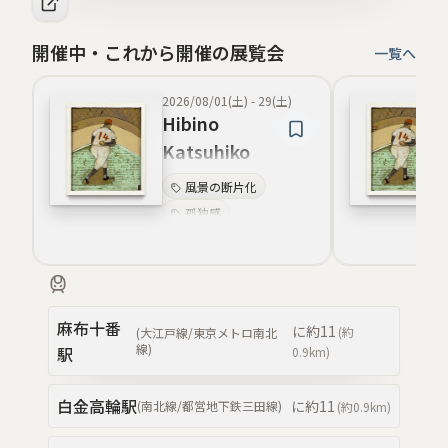
開催中・これから開催の展覧会
一覧へ
2026/08/01(土)
-
29(土)
Hibino
Katsuhiko
The Boy
風景の断片化
Never Moves.
孤独感
Only the
静止と沈没の対比
World Keeps
世界観の崩壊
Sinking.
現代美術
存在感の喪失
麻布十番
に約
11
(約
(
大江戸線/東京メトロ南北
哲学的寓意
線
)
駅
0.9km
)
視覚的詩性
白金高輪
駅
に約
11
(
南北線/都営地下鉄三田線
)
(約
0.9km
)