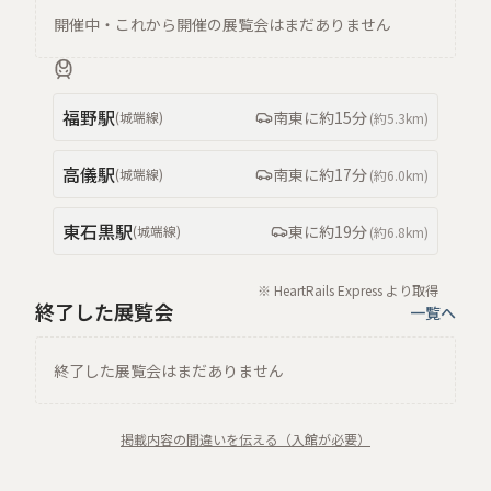
開催中・これから開催の展覧会はまだありません
福野
駅
南東
に約
15分
(
城端線
)
(約
5.3km
)
高儀
駅
南東
に約
17分
(
城端線
)
(約
6.0km
)
東石黒
駅
東
に約
19分
(
城端線
)
(約
6.8km
)
※ HeartRails Express より取得
終了した展覧会
一覧へ
終了した展覧会はまだありません
掲載内容の間違いを伝える（入館が必要）