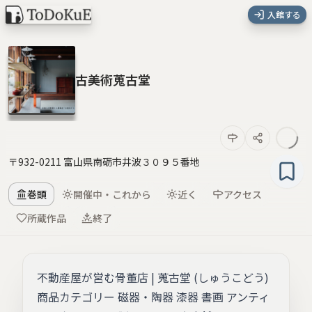
入館する
古美術蒐古堂
〒932-0211 富山県南砺市井波３０９５番地
巻頭
開催中・これから
近く
アクセス
所蔵作品
終了
不動産屋が営む骨董店 | 蒐古堂 (しゅうこどう)
商品カテゴリー 磁器・陶器 漆器 書画 アンティ