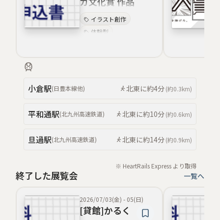
ガ文化賞 作品
推薦アンケー
イラスト創作
ト開催中！
体験型
コンテスト文化
同人文化
漫画教育
4コマ文化
小倉
駅
北東
に約
4分
(
日豊本線
他
)
(約
0.3km
)
コミュニティ育成
漫画制作
平和通
駅
北東
に約
10分
(
北九州高速鉄道
)
(約
0.6km
)
旦過
駅
北東
に約
14分
(
北九州高速鉄道
)
(約
0.9km
)
※ HeartRails Express より取得
終了した展覧会
一覧へ
2026/07/03(金)
-
05(日)
[貸館]かるく