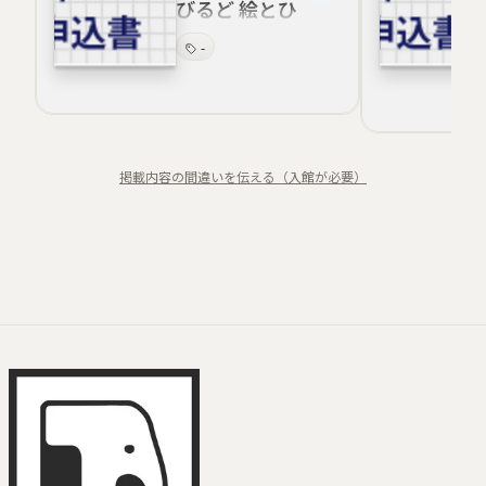
びるど 絵とひ
とやすみ
-
掲載内容の間違いを伝える（入館が必要）