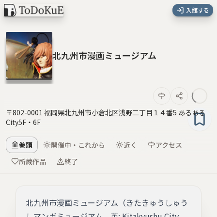
入館する
北九州市漫画ミュージアム
〒802-0001 福岡県北九州市小倉北区浅野二丁目１４番5 あるある
City5F・6F
巻頭
開催中・これから
近く
アクセス
所蔵作品
終了
北九州市漫画ミュージアム（きたきゅうしゅう
しマンガミュージアム、英: Kitakyushu City