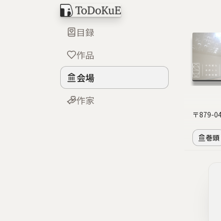
目録
作品
会場
作家
〒879-
巻頭