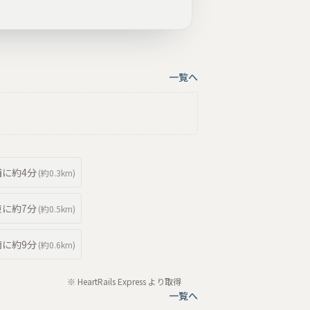
一覧へ
西
に約
4分
(約
0.3km
)
東
に約
7分
(約
0.5km
)
南
に約
9分
(約
0.6km
)
※ HeartRails Express より取得
一覧へ