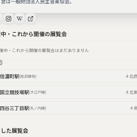
営は一般財団法人民主音楽協会。
催中・これから開催の展覧会
催中・これから開催の展覧会はまだありません
信濃町
駅
北
(
総武線
他
)
国立競技場
駅
北
(
大江戸線
)
四谷三丁目
駅
(
丸ノ内線
)
了した展覧会