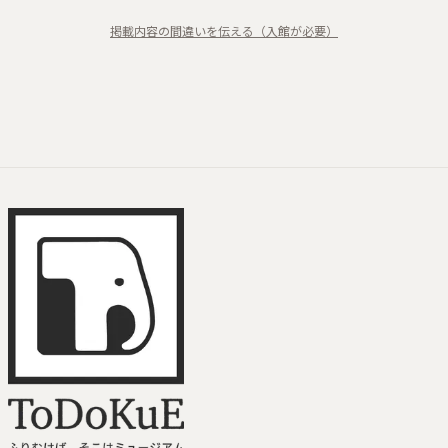
ンボワ〜」展
自然描写
掲載内容の間違いを伝える（入館が必要）
世界的貴重性