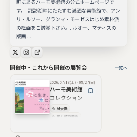
町にあるハーモ美術館の公式ホームページで
す。. 諏訪湖畔にたたずむ瀟洒な美術館で、アン
リ・ルソー、グランマ・モーゼスはじめ素朴派
の絵画をご鑑賞下さい。. ルオー、マティスの
版画 ...
開催中・これから開催の展覧会
一覧へ
2026/07/18(土)
-
09/27(日)
ハーモ美術館
コレクション
による企画展
風景画
「花に生き、
花と植物表現
水に遊ぶ 〜ボ
素朴派
ーシャンとボ
生活感ユーモア