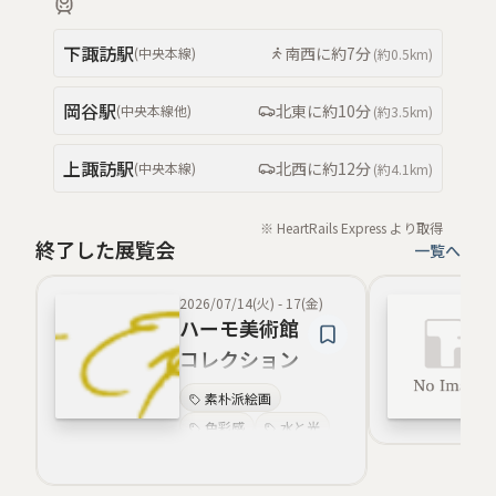
ンボワ〜」展
自然美
水と水辺
下諏訪
駅
南西
に約
7分
(
中央本線
)
(約
0.5km
)
神話題材
銅版画
岡谷
駅
北東
に約
10分
(
中央本線
他
)
(約
3.5km
)
上諏訪
駅
北西
に約
12分
(
中央本線
)
(約
4.1km
)
※ HeartRails Express より取得
終了した展覧会
一覧へ
2026/07/14(火)
-
17(金)
ハーモ美術館
コレクション
による企画展
素朴派絵画
「花に生き、
色彩感
水と光
水に遊ぶ 〜ボ
質感表現
ーシャンとボ
銅版画
静謐さ