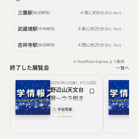
体験演出
望遠鏡表現
三鷹
駅
南
に約
6分
(
総武線
他
)
(約
0.4km
)
インタラクティブ体
験
武蔵境
駅
東
に約
25分
(
中央線
他
)
(約
1.7km
)
宇宙デザイン
吉祥寺
駅
西
に約
25分
(
総武線
他
)
(約
1.7km
)
※ HeartRails Express より取得
終了した展覧会
一覧へ
2026/06/19(金)
-
07/12(日)
野辺山天文台
展～ウラ側ま
で徹底大公
宇宙現象
開！～
科学情報
パネル解説
観察体験