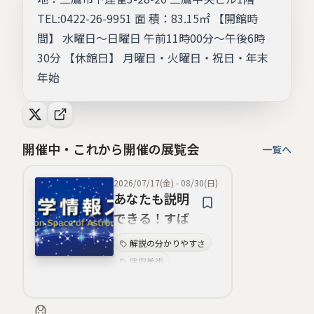
TEL:0422-26-9951 面 積：83.15㎡ 【開館時
間】 水曜日～日曜日 午前11時00分～午後6時
30分 【休館日】 月曜日・火曜日・祝日・年末
年始
開催中・これから開催の展覧会
一覧へ
2026/07/17(金)
-
08/30(日)
あなたも説明
できる！すば
る望遠鏡のひ
解説の分かりやすさ
みつ！
宇宙美術
天体写真美
科学情報の視覚化