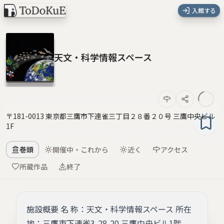
入館する
天文・科学情報スペース
〒181-0013 東京都三鷹市下連雀三丁目２８番２０号 三鷹中央ビル
1F
巻頭
開催中・これから
近く
アクセス
所蔵作品
終了
施設概要 名 称：天文・科学情報スペース 所在
地：三鷹市下連雀3-28-20 三鷹中央ビル1階