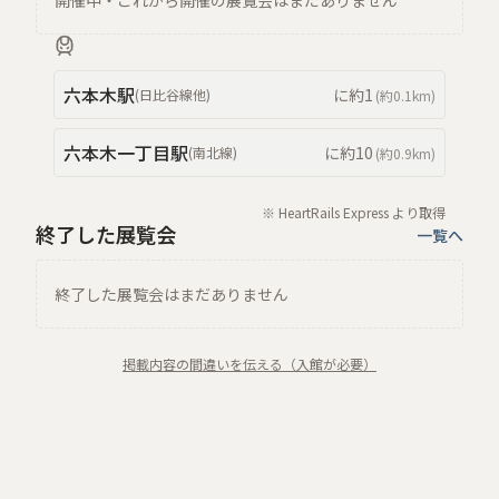
開催中・これから開催の展覧会はまだありません
六本木
駅
に約
1
(
日比谷線
他
)
(約
0.1km
)
六本木一丁目
駅
に約
10
(
南北線
)
(約
0.9km
)
※ HeartRails Express より取得
終了した展覧会
一覧へ
終了した展覧会はまだありません
掲載内容の間違いを伝える（入館が必要）