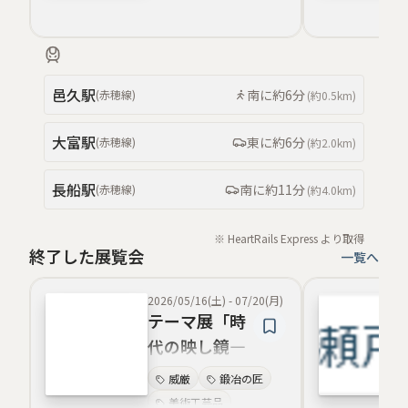
地鉄と刃文
時代表現
質感と光沢
戦乱と平和の表現
邑久
駅
南
に約
6分
(
赤穂線
)
(約
0.5km
)
日本刀鑑賞ポイント
歴史的背景
大富
駅
東
に約
6分
(
赤穂線
)
(約
2.0km
)
長船
駅
南
に約
11分
(
赤穂線
)
(約
4.0km
)
※ HeartRails Express より取得
終了した展覧会
一覧へ
2026/05/16(土)
-
07/20(月)
テーマ展「時
代の映し鏡―
室町の備前刀
威厳
鍛冶の匠
―」
美術工芸品