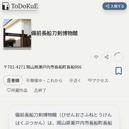
入館する
備前長船刀剣博物館
〒701-4271 岡山県瀬戸内市長船町長船966
巻頭
開催中・これから
近く
アクセス
所蔵作品
終了
備前長船刀剣博物館（びぜんおさふねとうけん
はくぶつかん）は、岡山県瀬戸内市長船町長船