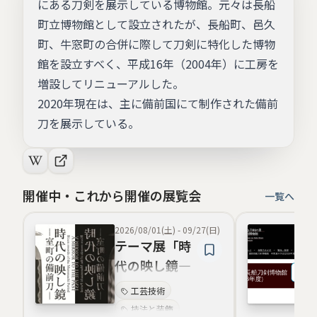
にある刀剣を展示している博物館。元々は長船
町立博物館として設立されたが、長船町、邑久
町、牛窓町の合併に際して刀剣に特化した博物
館を設立すべく、平成16年（2004年）に工房を
増設してリニューアルした。
2020年現在は、主に備前国にて制作された備前
刀を展示している。
開催中・これから開催の展覧会
一覧へ
2026/08/01(土)
-
09/27(日)
テーマ展「時
代の映し鏡―
室町の備前刀
工芸技術
―」
技法と装飾