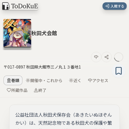
入館する
秋田犬会館
〒017-0897 秋田県大館市三ノ丸１３番地1
巻頭
開催中・これから
近く
アクセス
所蔵作品
終了
公益社団法人秋田犬保存会（あきたいぬほぞん
かい）は、天然記念物である秋田犬の保護や繁