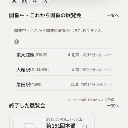
開催中・これから開催の展覧会
一覧へ
開催中・これから開催の展覧会はまだありません
東大館
駅
北東
に約
16分
(
花輪線
)
(約
1.2km
)
大館
駅
南
に約
25分
(
奥羽本線
他
)
(約
1.8km
)
扇田
駅
北
に約
14分
(
花輪線
)
(約
5.0km
)
※ HeartRails Express より取得
終了した展覧会
一覧へ
2025/05/03(土)
-
03(土)
第151回本部