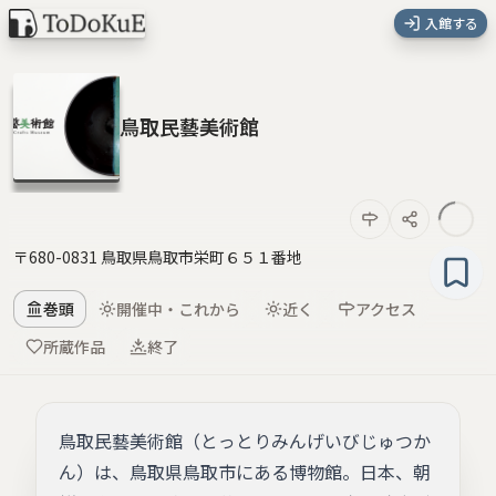
入館する
鳥取民藝美術館
〒680-0831 鳥取県鳥取市栄町６５１番地
巻頭
開催中・これから
近く
アクセス
所蔵作品
終了
鳥取民藝美術館（とっとりみんげいびじゅつか
ん）は、鳥取県鳥取市にある博物館。日本、朝