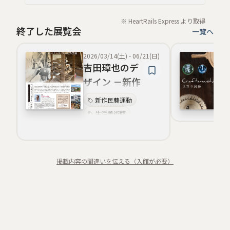
※ HeartRails Express より取得
終了した展覧会
一覧へ
2026/03/14(土)
-
06/21(日)
吉田璋也のデ
ザイン －新作
民藝運動がめ
新作民藝運動
ざした未来
生活美術館
手工芸美学
陶芸
民藝家具デザイン
掲載内容の間違いを伝える（入館が必要）
器と暮らし
民藝思想
民藝資料収集