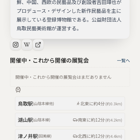
鮮、中国、西欧の民藝品及び創設者吉田璋也が
プロデュース・デザインした新作民藝品を主に
展示している登録博物館である。公益財団法人
鳥取民藝美術館が運営する。
開催中・これから開催の展覧会
一覧へ
開催中・これから開催の展覧会はまだありません
鳥取
駅
北東
に約
4分
(
山陰本線
他
)
(約
0.3km
)
湖山
駅
南東
に約
12分
(
山陰本線
)
(約
4.2km
)
津ノ井
駅
北西
に約
12分
(
因美線
)
(約
4.4km
)