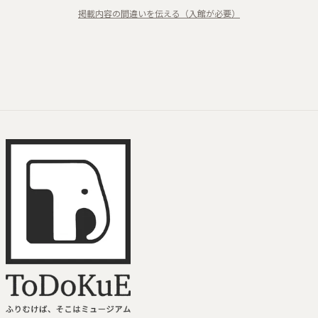
市民参加
掲載内容の間違いを伝える（入館が必要）