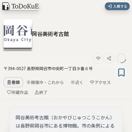
入館する
岡谷美術考古館
〒394-0027 長野県岡谷市中央町一丁目９番８号
巻頭
開催中・これから
近く
アクセス
所蔵作品
終了
岡谷美術考古館（おかやびじゅつこうこかん）
は長野県岡谷市にある博物館。市の条例による