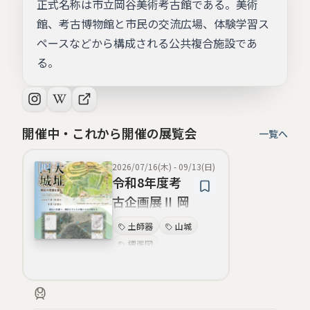
正式名称は市立岡谷美術考古館である。美術
館、考古博物館と市民の交流広場、体験学習ス
ペースなどから構成される公共複合施設であ
る。
開催中・これから開催の展覧会
一覧へ
2026/07/16(木)
-
09/13(日)
令和8年度考
古企画展Ⅱ 岡
谷市四大城址
土師器
山城
－戦乱の信濃
縄張図
を望む－
出土遺物
金属器
古墳
縄文時代