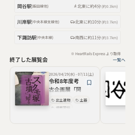
墨書土器
岡谷
駅
北東
に約
4分
(
飯田線
他
)
(約
0.3km
)
川岸
駅
北東
に約
10分
(
中央本線支線
他
)
(約
3.7km
)
下諏訪
駅
南西
に約
11分
(
中央本線
)
(約
3.7km
)
※ HeartRails Express より取得
終了した展覧会
一覧へ
2026/04/29(水)
-
07/11(土)
令和8年度考
古企画展「岡
谷市史跡指定
出土遺物
土器
55周年『スク
埋葬習俗
モ塚古墳』を
保存修復
知る」
金属器
古墳
文化財保護