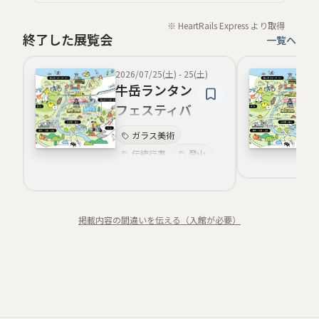
※ HeartRails Express より取得
終了した展覧会
一覧へ
2026/07/25(土)
-
25(土)
牛岳ランタン
フェスティバ
ル
ガラス美術
伝統行事
登山
グルメ体験
和文化体験
祭礼
現代美術
掲載内容の間違いを伝える（入館が必要）
工芸体験