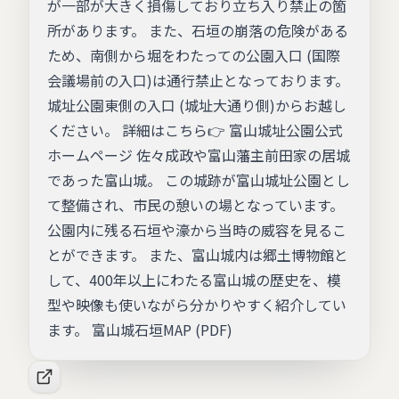
が一部が大きく損傷しており立ち入り禁止の箇
所があります。 また、石垣の崩落の危険がある
ため、南側から堀をわたっての公園入口 (国際
会議場前の入口)は通行禁止となっております。
城址公園東側の入口 (城址大通り側)からお越し
ください。 詳細はこちら👉 富山城址公園公式
ホームページ 佐々成政や富山藩主前田家の居城
であった富山城。 この城跡が富山城址公園とし
て整備され、市民の憩いの場となっています。
公園内に残る石垣や濠から当時の威容を見るこ
とができます。 また、富山城内は郷土博物館と
して、400年以上にわたる富山城の歴史を、模
型や映像も使いながら分かりやすく紹介してい
ます。 富山城石垣MAP (PDF)