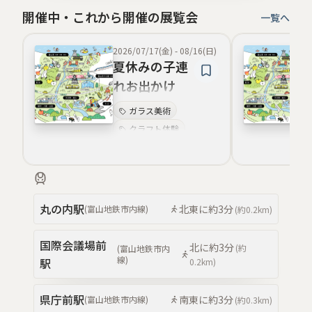
開催中・これから開催の展覧会
一覧へ
2026/07/17(金)
-
08/16(日)
夏休みの子連
れお出かけ
に！「ダンボ
ガラス美術
ール恐竜ゆう
クラフト体験
えんち」
祭り
和文化体験
自然体験
工芸
アート旅
丸の内
駅
北東
に約
3分
(
富山地鉄市内線
)
(約
0.2km
)
伝統行事
国際会議場前
北
に約
3分
(約
(
富山地鉄市内
線
)
駅
0.2km
)
県庁前
駅
南東
に約
3分
(
富山地鉄市内線
)
(約
0.3km
)