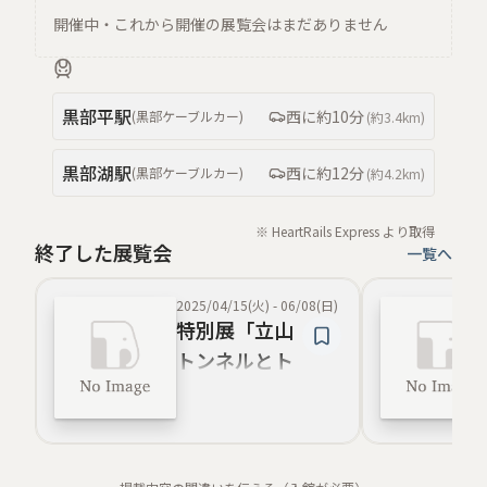
開催中・これから開催の展覧会はまだありません
黒部平
駅
西
に約
10分
(
黒部ケーブルカー
)
(約
3.4km
)
黒部湖
駅
西
に約
12分
(
黒部ケーブルカー
)
(約
4.2km
)
※ HeartRails Express より取得
終了した展覧会
一覧へ
2025/04/15(火)
-
06/08(日)
特別展「立山
トンネルとト
ロリーバス」