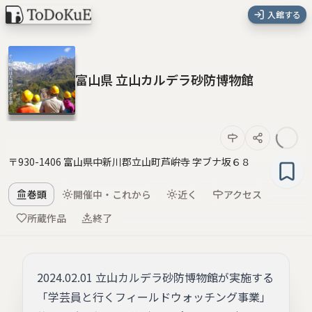
入館する
富山県 立山カルデラ砂防博物館
〒930-1406 富山県中新川郡立山町芦峅寺 字ブナ坂６８
巻頭
開催中・これから
近く
アクセス
所蔵作品
終了
2024.02.01 立山カルデラ砂防博物館が実施する
「学芸員と行くフィールドウォッチング事業」