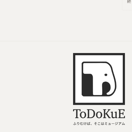
終
ToDoKuE ホームへ