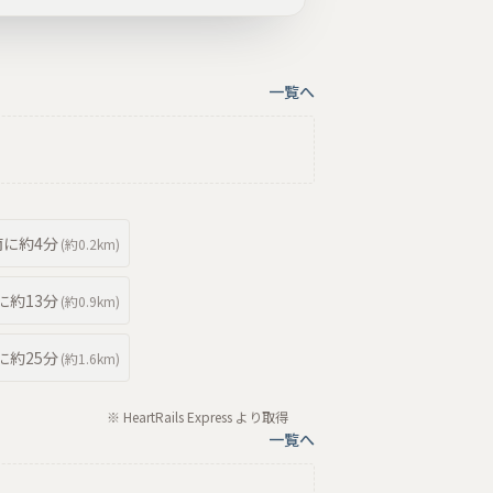
一覧へ
南
に約
4分
(約
0.2km
)
に約
13分
(約
0.9km
)
に約
25分
(約
1.6km
)
※ HeartRails Express より取得
一覧へ