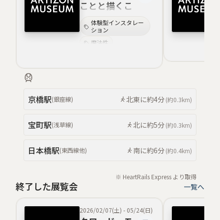
ことと描くこ
と
体験型インスタレー
ション
魔法性
風景表現
デザイン史
教育重視のプログラ
ム
京橋
駅
北東
に約
4分
(
銀座線
)
(約
0.3km
)
コラボレーション
学びとワークショッ
プ
宝町
駅
北
に約
5分
(
浅草線
)
(約
0.3km
)
書と絵画の交差
日本橋
駅
南
に約
6分
(
東西線
他
)
(約
0.4km
)
※ HeartRails Express より取得
終了した展覧会
一覧へ
2026/02/07(土)
-
05/24(日)