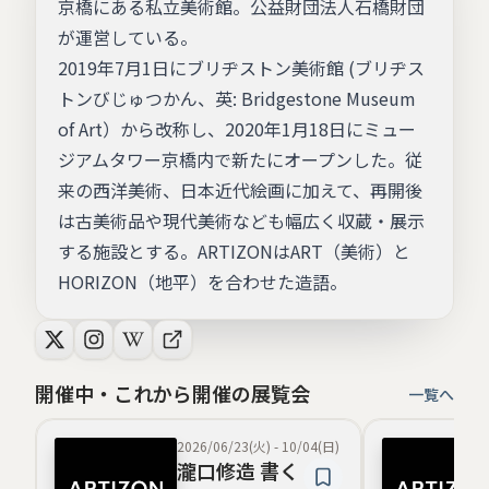
京橋にある私立美術館。公益財団法人石橋財団
が運営している。
2019年7月1日にブリヂストン美術館 (ブリヂス
トンびじゅつかん、英: Bridgestone Museum
of Art）から改称し、2020年1月18日にミュー
ジアムタワー京橋内で新たにオープンした。従
来の西洋美術、日本近代絵画に加えて、再開後
は古美術品や現代美術なども幅広く収蔵・展示
する施設とする。ARTIZONはART（美術）と
HORIZON（地平）を合わせた造語。
開催中・これから開催の展覧会
一覧へ
2026/06/23(火)
-
10/04(日)
瀧口修造 書く