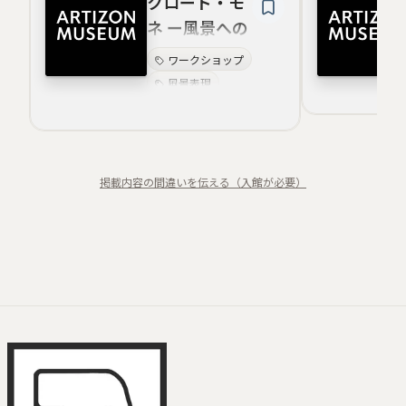
クロード・モ
ネ ー風景への
問いかけ カタ
ワークショップ
リウム
風景表現
ギャラリートーク
調査研究
ファミリーフレンド
リー
掲載内容の間違いを伝える（入館が必要）
体験型プログラム
デザイン美学
バリアフリー