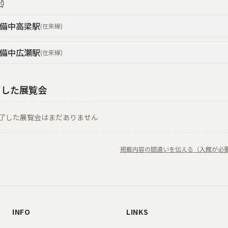
備中高梁
駅
(
在来線
)
備中広瀬
駅
(
在来線
)
了した展覧会
了した展覧会はまだありません
掲載内容の間違いを伝える（入館が必
INFO
LINKS