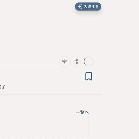
入館する
終了
一覧へ