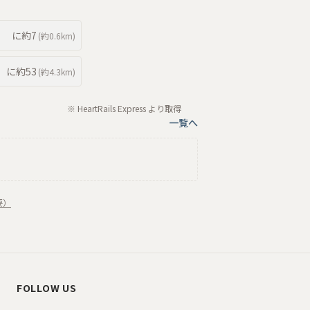
に約
7
(約
0.6km
)
に約
53
(約
4.3km
)
※ HeartRails Express より取得
一覧へ
要）
FOLLOW US