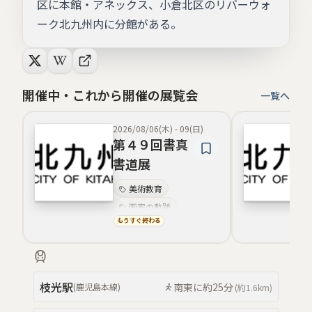
区に本館・アネックス、小倉北区のリバーウォ
ーク北九州内に分館がある。
開催中・これから開催の展覧会
一覧へ
2026/08/06(木)
-
09(日)
第４９回書真
書道展
美術教育
画家の軌跡
もうすぐ終わる
玉葱モチーフ
ワークショップ
洋画史
ミュージアム・ツア
枝光
駅
南東
に約
25分
(
鹿児島本線
)
(約
1.6km
)
ー
企画展