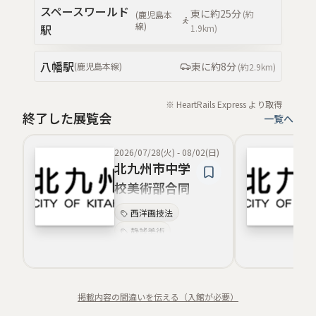
スペースワールド
東
に約
25分
コレクション展
(約
(
鹿児島本
線
)
駅
1.9km
)
八幡
駅
東
に約
8分
(
鹿児島本線
)
(約
2.9km
)
※ HeartRails Express より取得
終了した展覧会
一覧へ
2026/07/28(火)
-
08/02(日)
北九州市中学
校美術部合同
展
西洋画技法
静謐美術
教育普及
日本近代洋画
画風探究
掲載内容の間違いを伝える（入館が必要）
ミュージアムツアー