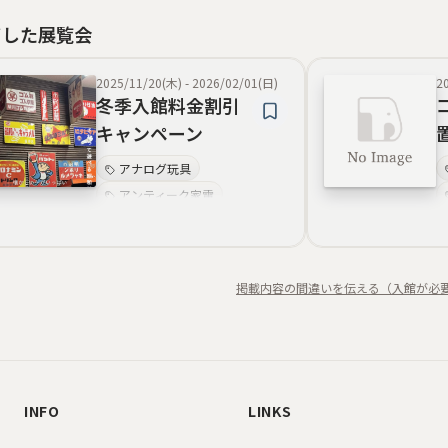
了した展覧会
2025/11/20(木)
-
2026/02/01(日)
2
冬季入館料金割引
キャンペーン
アナログ玩具
アンティーク家電
駄菓子
昭和レトロ
インタラクティブ
街並み再現
掲載内容の間違いを伝える（入館が必
ノスタルジー
体験型
INFO
LINKS