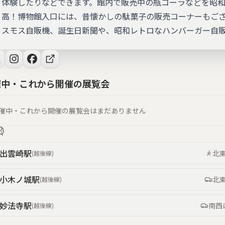
体験したりなどできます。館内で販売中の瓶コーラなどを昭
高！博物館入口には、昔懐かしの駄菓子の販売コーナーもご
スモス自販機、誕生日新聞や、昭和レトロなハンバーガー自
催中・これから開催の展覧会
催中・これから開催の展覧会はまだありません
出雲崎
駅
北
(
越後線
)
小木ノ城
駅
北
(
越後線
)
妙法寺
駅
南西
(
越後線
)