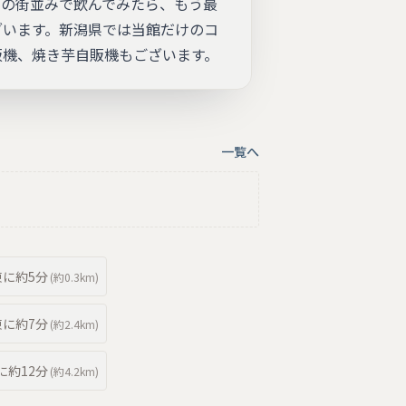
和の街並みで飲んでみたら、もう最
ざいます。新潟県では当館だけのコ
販機、焼き芋自販機もございます。
一覧へ
東
に約
5分
(約
0.3km
)
東
に約
7分
(約
2.4km
)
に約
12分
(約
4.2km
)