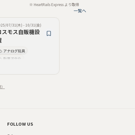
※ HeartRails Express より取得
一覧へ
025/07/31(木)
-
10/31(金)
コスモス自販機設
置
アナログ玩具
駄菓子文化
昭和ノスタルジー
タイムスリップ感
昭和家庭再現
要）
フォトスポット
レトロゲーム
体験型
FOLLOW US